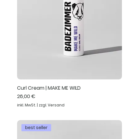
Curl Cream | MAKE ME WILD
Preis
26,00 €
inkl. MwSt.
|
zzgl. Versand
best seller