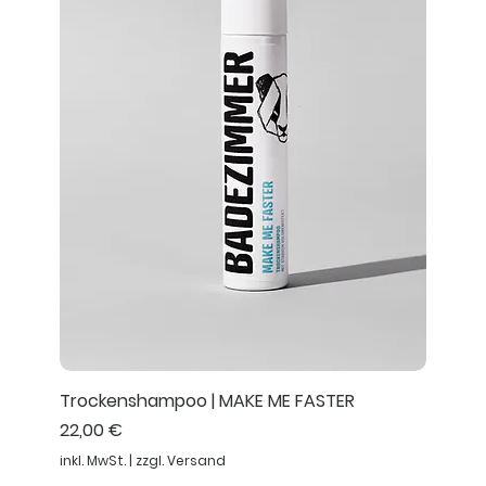
Trockenshampoo | MAKE ME FASTER
Preis
22,00 €
inkl. MwSt.
|
zzgl. Versand