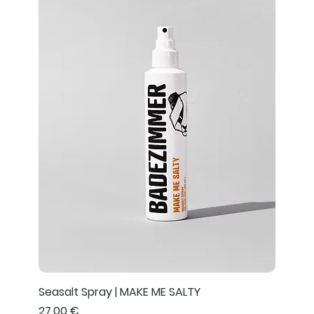
Seasalt Spray | MAKE ME SALTY
Preis
27,00 €